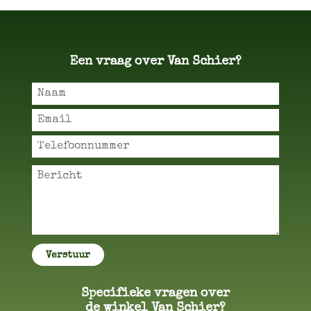
Een vraag over Van Schier?
Gelieve
dit
Gelieve
veld
dit
leeg
Gelieve
veld
te
dit
leeg
laten.
veld
te
leeg
laten.
te
laten.
Gelieve
dit
veld
Specifieke vragen over
leeg
de winkel Van Schier?