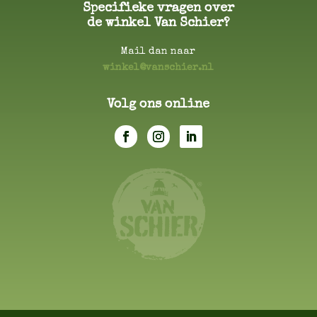
Specifieke vragen over
leeg
de winkel Van Schier?
te
laten.
Mail dan naar
winkel@vanschier.nl
Volg ons online